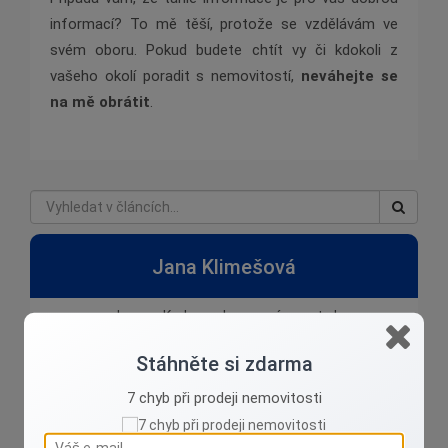
informací? To mě těší, protože se vzdělávám ve
svém oboru. Pokud budete chtít vy či kdokoli z
vašeho okolí poradit s nemovitostí,
neváhejte se
na mě obrátit
.
Jana Klimešová
Jsem z Karlovarska, vyznám se tu !
Stáhněte si zdarma
7 chyb při prodeji nemovitosti