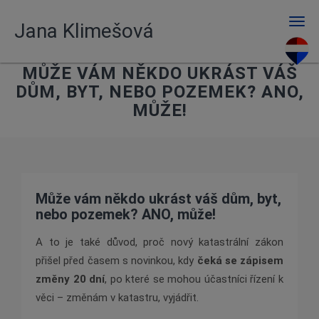
Men
Jana Klimešová
MŮŽE VÁM NĚKDO UKRÁST VÁŠ
DŮM, BYT, NEBO POZEMEK? ANO,
MŮŽE!
Může vám někdo ukrást váš dům, byt,
nebo pozemek? ANO, může!
A to je také důvod, proč nový katastrální zákon
přišel před časem s novinkou, kdy
čeká se zápisem
změny 20 dní
, po které se mohou účastníci řízení k
věci – změnám v katastru, vyjádřit.