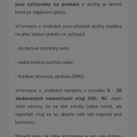
jsou vyřizovány na počkání
a služba je aktivní
hned po zaplacení úplaty.
Informace o změnách jsou uživateli služby zasílány
na jeho žádost jedním ze způsobů:
- do datové schránky nebo
- elektronickou poštou nebo
- krátkou textovou zprávou (SMS).
Informace o změnách katastru v rozsahu
0 - 20
sledovaných nemovitostí stojí 200,- Kč
. Jsem
toho názoru, že za dvě stovky (nikoli ročně, ale
napořád) stojí za to, abyste měli váš majetek pod
kontrolou.
Připadá vám, že tahle informace je pro vás dobrou