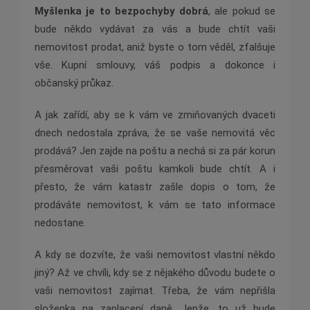
Myšlenka je to bezpochyby dobrá
, ale pokud se
bude někdo vydávat za vás a bude chtít vaši
nemovitost prodat, aniž byste o tom věděl, zfalšuje
vše. Kupní smlouvy, váš podpis a dokonce i
občanský průkaz.
A jak zařídí, aby se k vám ve zmiňovaných dvaceti
dnech nedostala zpráva, že se vaše nemovitá věc
prodává? Jen zajde na poštu a nechá si za pár korun
přesměrovat vaši poštu kamkoli bude chtít. A i
přesto, že vám katastr zašle dopis o tom, že
prodáváte nemovitost, k vám se tato informace
nedostane.
A kdy se dozvíte, že vaši nemovitost vlastní někdo
jiný? Až ve chvíli, kdy se z nějakého důvodu budete o
vaši nemovitost zajímat. Třeba, že vám nepřišla
složenka na zaplacení daně. Jenže, to už bude