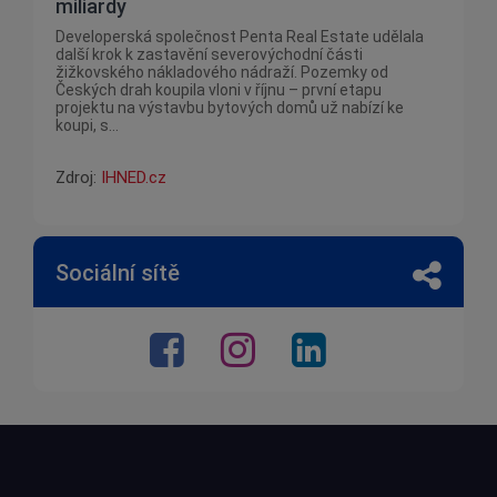
miliardy
Developerská společnost Penta Real Estate udělala
další krok k zastavění severovýchodní části
žižkovského nákladového nádraží. Pozemky od
Českých drah koupila vloni v říjnu – první etapu
projektu na výstavbu bytových domů už nabízí ke
koupi, s...
Zdroj:
IHNED.cz
Sociální sítě