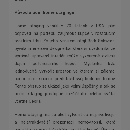
Původ a účel home stagingu
Home staging vznikl v 70. letech v USA jako
odpověď na potřebu zaujmout kupce v rostoucím
realitním trhu. Za jeho vznikem stojí Barb Schwarz,
bývalá interiérová designérka, která si uvědomila, že
správně upravený interiér může významně ovlivnit
dojem potenciálního kupce. Myšlenka byla
jednoduchá: vytvořit prostor, ve kterém si zájemci
budou moci snadno představit svůj budoucí domov.
Tento přístup se ukázal jako velmi úspěšný, a tak se
home staging postupně rozšířil do celého světa,
včetně Česka.
Home staging má za úkol vytvořit co nejpřívětivější
a nejatraktivnější prezentaci nemovitosti, která
upoutá pozornost širokého spektra kupců. Účelem