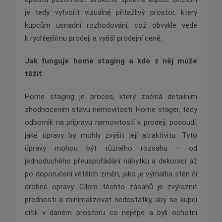
je tedy vytvořit vizuálně přitažlivý prostor, který
kupcům usnadní rozhodování, což obvykle vede
k rychlejšímu prodeji a vyšší prodejní ceně.
Jak funguje home staging a kdo z něj může
těžit
Home staging je proces, který začíná detailním
zhodnocením stavu nemovitosti. Home stager, tedy
odborník na přípravu nemovitostí k prodeji, posoudí,
jaké úpravy by mohly zvýšit její atraktivitu. Tyto
úpravy mohou být různého rozsahu – od
jednoduchého přeuspořádání nábytku a dekorací až
po doporučení větších změn, jako je výmalba stěn či
drobné opravy. Cílem těchto zásahů je zvýraznit
přednosti a minimalizovat nedostatky, aby se kupci
cítili v daném prostoru co nejlépe a byli ochotni