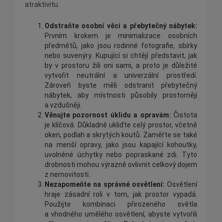
atraktivitu.
Odstraňte osobní věci a přebytečný nábytek:
Prvním krokem je minimalizace osobních
předmětů, jako jsou rodinné fotografie, sbírky
nebo suvenýry. Kupující si chtějí představit, jak
by v prostoru žili oni sami, a proto je důležité
vytvořit neutrální a univerzální prostředí.
Zároveň byste měli odstranit přebytečný
nábytek, aby místnosti působily prostorněji
a vzdušněji.
Věnujte pozornost úklidu a opravám:
Čistota
je klíčová. Důkladně ukliďte celý prostor, včetně
oken, podlah a skrytých koutů. Zaměřte se také
na menší opravy, jako jsou kapající kohoutky,
uvolněné úchytky nebo popraskané zdi. Tyto
drobnosti mohou výrazně ovlivnit celkový dojem
z nemovitosti.
Nezapomeňte na správné osvětlení:
Osvětlení
hraje zásadní roli v tom, jak prostor vypadá.
Použijte kombinaci přirozeného světla
a vhodného umělého osvětlení, abyste vytvořili