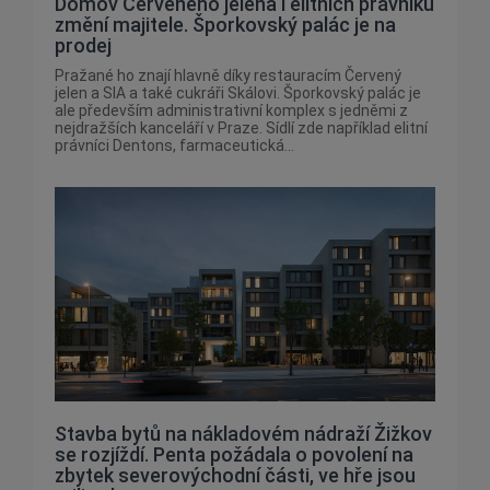
Domov Červeného jelena i elitních právníků
změní majitele. Šporkovský palác je na
prodej
Pražané ho znají hlavně díky restauracím Červený
jelen a SIA a také cukráři Skálovi. Šporkovský palác je
ale především administrativní komplex s jedněmi z
nejdražších kanceláří v Praze. Sídlí zde například elitní
právníci Dentons, farmaceutická...
Stavba bytů na nákladovém nádraží Žižkov
se rozjíždí. Penta požádala o povolení na
zbytek severovýchodní části, ve hře jsou