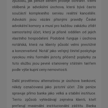
způsobů, jak peníze během prodeje ochránit. Velmi
oblíbená je advokátní úschova, která bývá často
součástí komplexního servisu realitní kanceláře.
Advokáti jsou vázáni přísnými pravidly České
advokátní komory a musí pro každou zakázku zřídit
samostatný účet, který je přísně oddělen od jejich
vlastního hospodaření. Podobně funguje i úschova
notářská, která na klienty působí velmi prestižně
a konzervativně. Notář jako veřejný činitel poskytuje
vysokou míru formální jistoty, přičemž poplatky za
tuto službu jsou pevně stanoveny státním tarifem
podle výše kupní ceny nemovitosti.
Další prověřenou alternativou je úschova bankovní,
někdy označovaná jako jistotní účet. Zde peníze
spravuje přímo banka jako velká a stabilní instituce.
Tento způsob vyhledávají zejména klienti, kteří
preferují maximální institucionální záštitu. Banka