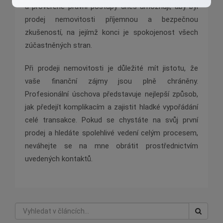
a prověřené právní postupy dnes umožňují, aby byl
prodej nemovitosti příjemnou a bezpečnou
zkušeností, na jejímž konci je spokojenost všech
zúčastněných stran.
Při prodeji nemovitosti je důležité mít jistotu, že
vaše finanční zájmy jsou plně chráněny.
Profesionální úschova představuje nejlepší způsob,
jak předejít komplikacím a zajistit hladké vypořádání
celé transakce. Pokud se chystáte na svůj první
prodej a hledáte spolehlivé vedení celým procesem,
neváhejte se na mne obrátit prostřednictvím
uvedených kontaktů.