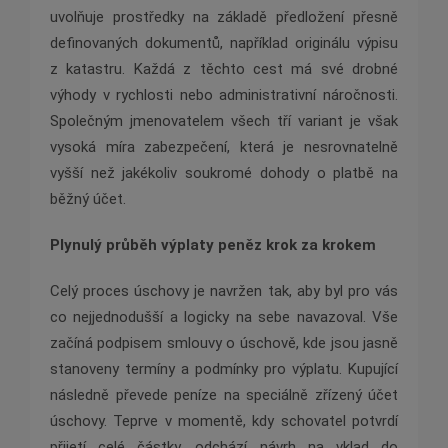
uvolňuje prostředky na základě předložení přesně
definovaných dokumentů, například originálu výpisu
z katastru. Každá z těchto cest má své drobné
výhody v rychlosti nebo administrativní náročnosti.
Společným jmenovatelem všech tří variant je však
vysoká míra zabezpečení, která je nesrovnatelně
vyšší než jakékoliv soukromé dohody o platbě na
běžný účet.
Plynulý průběh výplaty peněz krok za krokem
Celý proces úschovy je navržen tak, aby byl pro vás
co nejjednodušší a logicky na sebe navazoval. Vše
začíná podpisem smlouvy o úschově, kde jsou jasně
stanoveny termíny a podmínky pro výplatu. Kupující
následně převede peníze na speciálně zřízený účet
úschovy. Teprve v momentě, kdy schovatel potvrdí
přijetí celé částky, odchází návrh na vklad do