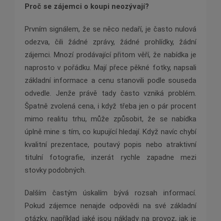
Proč se zájemci o koupi neozývají?
Prvním signálem, že se něco nedaří, je často nulová
odezva, čili žádné zprávy, žádné prohlídky, žádní
zájemci. Mnozí prodávající přitom věří, že nabídka je
naprosto v pořádku. Mají přece pěkné fotky, napsali
základní informace a cenu stanovili podle souseda
odvedle. Jenže právě tady často vzniká problém.
Špatně zvolená cena, i když třeba jen o pár procent
mimo realitu trhu, může způsobit, že se nabídka
úplně mine s tím, co kupující hledají. Když navíc chybí
kvalitní prezentace, poutavý popis nebo atraktivní
titulní fotografie, inzerát rychle zapadne mezi
stovky podobných.
Dalším častým úskalím bývá rozsah informací.
Pokud zájemce nenajde odpovědi na své základní
otázky, například jaké jsou náklady na provoz, jak je