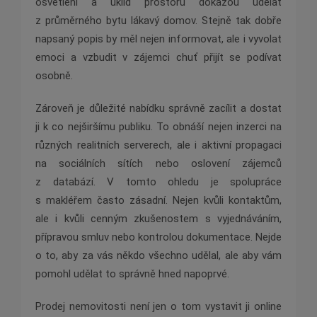
osvětlení a úklid prostoru dokážou udělat
z průměrného bytu lákavý domov. Stejně tak dobře
napsaný popis by měl nejen informovat, ale i vyvolat
emoci a vzbudit v zájemci chuť přijít se podívat
osobně.
Zároveň je důležité nabídku správně zacílit a dostat
ji k co nejširšímu publiku. To obnáší nejen inzerci na
různých realitních serverech, ale i aktivní propagaci
na sociálních sítích nebo oslovení zájemců
z databází. V tomto ohledu je spolupráce
s makléřem často zásadní. Nejen kvůli kontaktům,
ale i kvůli cenným zkušenostem s vyjednáváním,
přípravou smluv nebo kontrolou dokumentace. Nejde
o to, aby za vás někdo všechno udělal, ale aby vám
pomohl udělat to správně hned napoprvé.
Prodej nemovitosti není jen o tom vystavit ji online