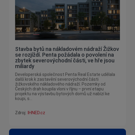
Stavba bytů na nákladovém nádraží Žižkov
se rozjíždí. Penta požádala o povolení na
zbytek severovýchodní části, ve hře jsou
miliardy
Developerská společnost Penta Real Estate udělala
další krok k zastavění severovýchodní části
žižkovského nákladového nádraží. Pozemky od
Českých drah koupila vloni v říjnu – první etapu
projektu na výstavbu bytových domů už nabízí ke
koupi, s...
Zdroj:
IHNED.cz