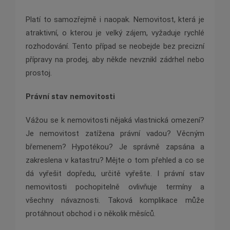
Platí to samozřejmě i naopak. Nemovitost, která je
atraktivní, o kterou je velký zájem, vyžaduje rychlé
rozhodování. Tento případ se neobejde bez precizní
přípravy na prodej, aby někde nevznikl zádrhel nebo
prostoj.
Právní stav nemovitosti
Vážou se k nemovitosti nějaká vlastnická omezení?
Je nemovitost zatížena právní vadou? Věcným
břemenem? Hypotékou? Je správně zapsána a
zakreslena v katastru? Mějte o tom přehled a co se
dá vyřešit dopředu, určitě vyřešte. I právní stav
nemovitosti pochopitelně ovlivňuje termíny a
všechny návaznosti. Taková komplikace může
protáhnout obchod i o několik měsíců.