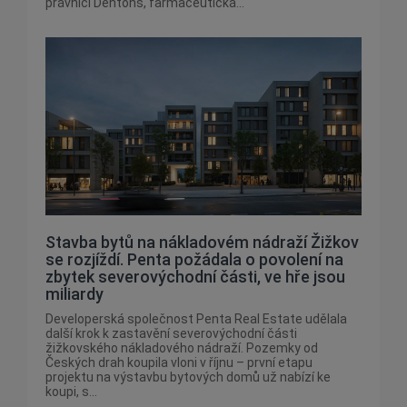
právníci Dentons, farmaceutická...
Stavba bytů na nákladovém nádraží Žižkov
se rozjíždí. Penta požádala o povolení na
zbytek severovýchodní části, ve hře jsou
miliardy
Developerská společnost Penta Real Estate udělala
další krok k zastavění severovýchodní části
žižkovského nákladového nádraží. Pozemky od
Českých drah koupila vloni v říjnu – první etapu
projektu na výstavbu bytových domů už nabízí ke
koupi, s...