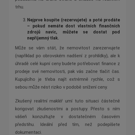
trhu.
Nejprve koupíte (rezervujete) a pot
é
prodáte
– pokud nemáte dost vlastní
ch finan
čních
zdrojů navíc, můžete se dostat pod
nepříjemný tlak.
Může se vám stát, že nemovitost zarezervujete
(například po obrovském nadšení z prohlídky), ale k
úhradě celé kupní ceny budete potřebovat finance z
prodeje své nemovitosti, pak vás začne tlačit čas.
Kupujícího je třeba najít extrémně rychle, což s
sebou může nést riziko v podobě snížení ceny.
Zkušený realitní makléř umí tuto situaci částečně
korigovat zkušenostmi a postupy. Přesto s ním
vášeň konzultujte v dostatečném časovém
předstihu. Ideální před tím, než podepíšete
dokumentaci.