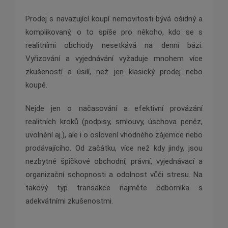
Prodej s navazující koupí nemovitosti bývá ošidný a
komplikovaný, o to spíše pro někoho, kdo se s
realitními obchody nesetkává na denní bázi.
Vyřizování a vyjednávání vyžaduje mnohem více
zkušeností a úsilí, než jen klasický prodej nebo
koupě.
Nejde jen o načasování a efektivní provázání
realitních kroků (podpisy, smlouvy, úschova peněz,
uvolnění aj.), ale i o oslovení vhodného zájemce nebo
prodávajícího. Od začátku, více než kdy jindy, jsou
nezbytné špičkové obchodní, právní, vyjednávací a
organizační schopnosti a odolnost vůči stresu. Na
takový typ transakce najměte odborníka s
adekvátními zkušenostmi.