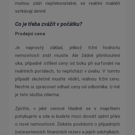
mohou zdát nepřekonatelné, se realitní makléři
setkávají denně.
Co je třeba zvážit v počá
tku?
Prodejní
cena
Je naprostý základ, jelikož tržní hodnotu
nemovitosti znát musíte. Ale žádné přimhouření
oka, případně střílení ceny od boku při surfování na
realitních portálech, to nepřichází v úvahu. V tomto
případě skutečně musíte vědět, reálnou tržní cenu.
Nechte si zpracovat odhad ceny od odborníka. U mě
je tato služba zdarma.
Zjistíte, v jaké cenové hladině se s majetkem
pohybujete a zda si budete moci dovolit splnit přání
o nové nemovitosti. Získáte povědomí o případných
(ne)existencích finančních rezerv a jejich odchylkách.