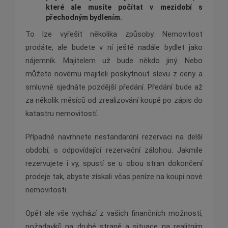
kter
é
ale musíte počítat v mezidobí
s
p
řechodným bydlením.
To lze vyřešit několika způsoby. Nemovitost
prodáte, ale budete v ní ještě nadále bydlet jako
nájemník. Majitelem už bude někdo jiný. Nebo
můžete novému majiteli poskytnout slevu z ceny a
smluvně sjednáte pozdější předání. Předání bude až
za několik měsíců od zrealizování koupě po zápis do
katastru nemovitostí.
Případně navrhnete nestandardní rezervaci na delší
období, s odpovídající rezervační zálohou. Jakmile
rezervujete i vy, spustí se u obou stran dokončení
prodeje tak, abyste získali včas peníze na koupi nové
nemovitosti.
Opět ale vše vychází z vašich finančních možností,
požadavků na druhé straně a situace na realitním