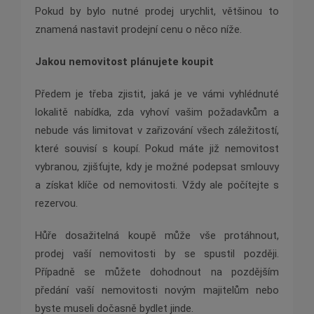
Pokud by bylo nutné prodej urychlit, většinou to
znamená nastavit prodejní cenu o něco níže.
Jakou nemovitost plánujete koupit
Předem je třeba zjistit, jaká je ve vámi vyhlédnuté
lokalitě nabídka, zda vyhoví vašim požadavkům a
nebude vás limitovat v zařizování všech záležitostí,
které souvisí s koupí. Pokud máte již nemovitost
vybranou, zjišťujte, kdy je možné podepsat smlouvy
a získat klíče od nemovitosti. Vždy ale počítejte s
rezervou.
Hůře dosažitelná koupě může vše protáhnout,
prodej vaší nemovitosti by se spustil později.
Případně se můžete dohodnout na pozdějším
předání vaší nemovitosti novým majitelům nebo
byste museli dočasně bydlet jinde.