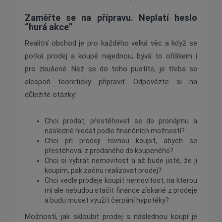
Zaměřte se na přípravu. Neplatí heslo
“hurá akce”
Realitní obchod je pro každého velká věc a když se
potká prodej a koupě najednou, bývá to oříškem i
pro zkušené. Než se do toho pustíte, je třeba se
alespoň teoreticky připravit. Odpovězte si na
důležité otázky:
Chci prodat, přestěhovat se do pronájmu a
následně hledat podle finančních možností?
Chci při prodeji rovnou koupit, abych se
přestěhoval z prodaného do koupeného?
Chci si vybrat nemovitost a až bude jisté, že ji
koupím, pak začnu realizovat prodej?
Chci vedle prodeje koupit nemovitost, na kterou
mi ale nebudou stačit finance získané z prodeje
a budu muset využít čerpání hypotéky?
Možností, jak skloubit prodej s následnou koupí je