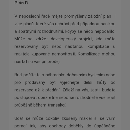
Plán B
V neposlední řadě mějte promyšlený záložní plán i
více plánů, které vás uchrání před případnou panikou
a špatnými rozhodnutími, kdyby se něco nepodařilo.
Může se zdržet developerský projekt, kde máte
rezervovaný byt nebo nastanou komplikace u
majitele kupované nemovitosti. Komplikace mohou
nastat i u vás při prodeji.
Buď počítejte s náhradním dočasným bydlením nebo
pro prodávaný byt vyjednejte delší lhůty od
rezervace až k předání. Záleží na vás, jestli budete
postupovat obezřetně nebo se rozhodnete vše řešit
průběžně během transakcí.
Udát se může cokoliv, zkušený makléř si se vším
poradí tak, aby obchody doběhly do úspěšného