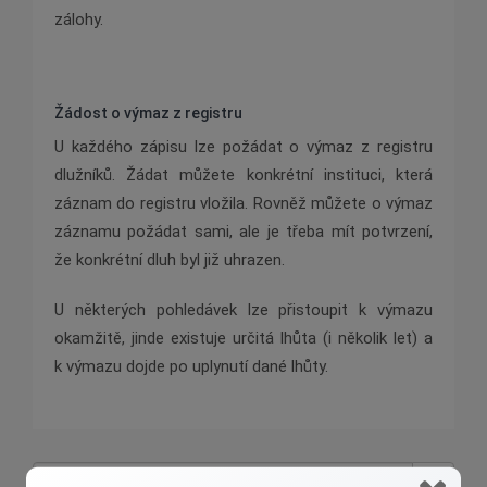
zálohy.
Žádost o výmaz z registru
U každého zápisu lze požádat o výmaz z registru
dlužníků. Žádat můžete konkrétní instituci, která
záznam do registru vložila. Rovněž můžete o výmaz
záznamu požádat sami, ale je třeba mít potvrzení,
že konkrétní dluh byl již uhrazen.
U některých pohledávek lze přistoupit k výmazu
okamžitě, jinde existuje určitá lhůta (i několik let) a
k výmazu dojde po uplynutí dané lhůty.