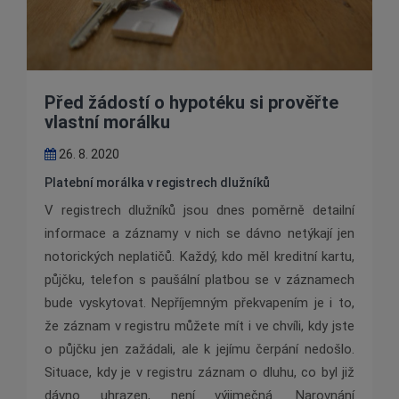
Před žádostí o hypotéku si prověřte
vlastní morálku
26. 8. 2020
Platební morálka v registrech dlužníků
V registrech dlužníků jsou dnes poměrně detailní
informace a záznamy v nich se dávno netýkají jen
notorických neplatičů. Každý, kdo měl kreditní kartu,
půjčku, telefon s paušální platbou se v záznamech
bude vyskytovat. Nepříjemným překvapením je i to,
že záznam v registru můžete mít i ve chvíli, kdy jste
o půjčku jen zažádali, ale k jejímu čerpání nedošlo.
Situace, kdy je v registru záznam o dluhu, co byl již
dávno uhrazen, není výjimečná. Narovnání