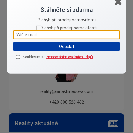
Stáhněte si zdarma
Jana Klimešová
7 chyb při prodeji nemovitosti
Jsem z Karlovarska, vyznám se tu !
Odeslat
Souhlasím se
zpracováním osobních údajů
reality@janaklimesova.com
+420 608 526 462
Reality aktuálně