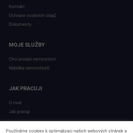
Kontakt
Ochrana osobních údajů
Dokumenty
MOJE SLUŽBY
Chci prodat nemovitost
Nabídka nemovitostí
JAK PRACUJI
O mně
Jak pracuji
Používáme cookies k optimalizaci našich webových stránek a