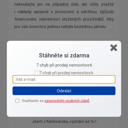
nekoukejte jen na případný zisk, ale vždy zvažte
i
náklady spojené s provozem a údržbou, způsob
financování, návratnost vložených prostředků. Aby
pro
vás investice jednou nebyla bezednou jámou.
Pokud zvažujete investici do nemovitostí, můžete
Stáhněte si zdarma
se mě obrátit s jakýmkoliv realitním dotazem.
7 chyb při prodeji nemovitosti
Odeslat
Souhlasím se
zpracováním osobních údajů
Jana Klimešová
Jsem z Karlovarska, vyznám se tu !