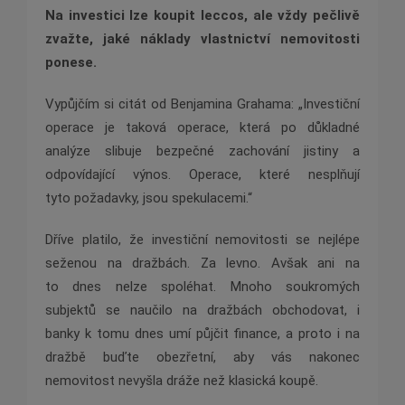
Na investici lze koupit leccos, ale vždy pečlivě
zvažte, jaké náklady vlastnictví nemovitosti
ponese.
Vypůjčím si citát od Benjamina
Grahama: „Investiční
operace je taková operace, která po důkladné
analýze slibuje
bezpečné zachování jistiny a
odpovídající výnos. Operace, které nesplňují
tyto
požadavky, jsou spekulacemi.“
Dříve platilo, že investiční nemovitosti se nejlépe
seženou na dražbách. Za levno. Avšak ani na
to
dnes nelze spoléhat. Mnoho soukromých
subjektů se naučilo na dražbách obchodovat, i
banky
k tomu dnes umí půjčit finance, a proto i na
dražbě buďte obezřetní, aby vás nakonec
nemovitost
nevyšla dráže než klasická koupě.