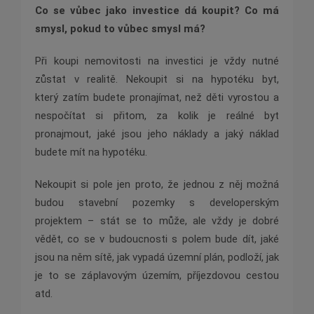
Co se vůbec jako investice dá koupit? Co má
smysl, pokud to vůbec smysl má?
Při koupi nemovitosti na investici je vždy nutné
zůstat v realitě. Nekoupit si na hypotéku byt,
který
zatím budete pronajímat, než děti vyrostou a
nespočítat si přitom, za kolik je reálné byt
pronajmout, jaké
jsou jeho náklady a jaký náklad
budete mít na hypotéku.
Nekoupit si pole jen proto, že jednou z něj možná
budou stavební pozemky s developerským
projektem – stát se to může, ale vždy je dobré
vědět, co
se v budoucnosti s polem bude dít, jaké
jsou na něm sítě, jak vypadá územní plán, podloží, jak
je to se záplavovým územím, příjezdovou cestou
atd.