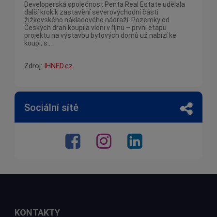
Developerská společnost Penta Real Estate udělala
další krok k zastavění severovýchodní části
žižkovského nákladového nádraží. Pozemky od
Českých drah koupila vloni v říjnu – první etapu
projektu na výstavbu bytových domů už nabízí ke
koupi, s...
Zdroj:
IHNED.cz
Sociální sítě
KONTAKTY