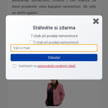
peněženky, domácnost, chraňte i své finance, za
které prodáváte nebo kupujete nemovitost. Ne vždy
se šetřit vyplácí.
Stáhněte si zdarma
7 chyb při prodeji nemovitosti
Jana Klimešová
Odeslat
Jsem z Karlovarska, vyznám se tu !
Souhlasím se
zpracováním osobních údajů