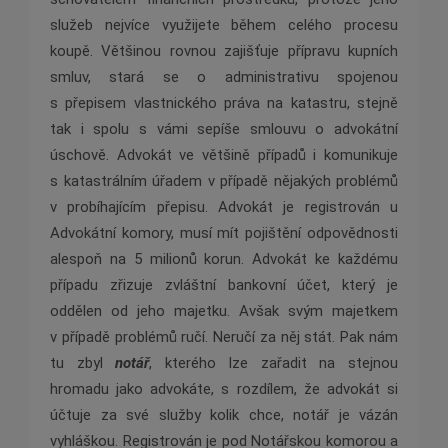
služeb nejvíce využijete během celého procesu
koupě. Většinou rovnou zajišťuje přípravu kupních
smluv, stará se o administrativu spojenou
s přepisem vlastnického práva na katastru, stejně
tak i spolu s vámi sepíše smlouvu o advokátní
úschově. Advokát ve většině případů i komunikuje
s katastrálním úřadem v případě nějakých problémů
v probíhajícím přepisu. Advokát je registrován u
Advokátní komory, musí mít pojištění odpovědnosti
alespoň na 5 milionů korun. Advokát ke každému
případu zřizuje zvláštní bankovní účet, který je
oddělen od jeho majetku. Avšak svým majetkem
v případě problémů ručí. Neručí za něj stát. Pak nám
tu zbyl
notář
, kterého lze zařadit na stejnou
hromadu jako advokáte, s rozdílem, že advokát si
účtuje za své služby kolik chce, notář je vázán
vyhláškou. Registrován je pod Notářskou komorou a