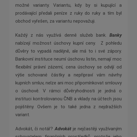
možné varianty. Variantu, kdy by si kupující a
prodávající předali peníze z ruky do ruky a tím byl
obchod vyřešen, za variantu nepovažuji.
Každý z nás využívá denně služeb bank.
Banky
nabízejí možnost úschovy kupní ceny.
Z pohledu
důvěry to vypadá nadějně, ale má to i své zápory.
Bankovní instituce neumí úschovu listin, nemají moc
flexibilní právní zázemí, cena úschovy se odvíjí od
výše schované částky a nepřipraví vám návrhy
kupních smluv, nelze ani moc připomínkovat smlouvy
o úschově. V rámci důvěryhodnosti je jedná o
instituci kontrolovanou ČNB a vklady na účtech jsou
pojištěny. Ovšem je to také jedna z nejdražších
variant.
Advokát, či notář?
Advokát
je nejčastěji využívaným
schovatelem finančních prostředků, protože jeho