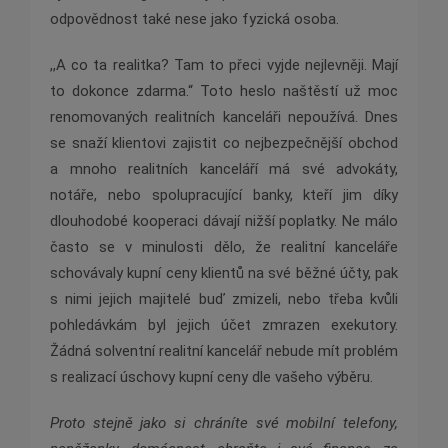
odpovědnost také nese jako fyzická osoba.
,,A co ta realitka?
Tam to přeci vyjde nejlevněji. Mají
to dokonce zdarma.“ Toto heslo naštěstí už moc
renomovaných realitních kanceláři nepoužívá. Dnes
se snaží klientovi zajistit co nejbezpečnější obchod
a mnoho realitních kanceláří má své advokáty,
notáře, nebo spolupracující banky, kteří jim díky
dlouhodobé kooperaci dávají nižší poplatky.
Ne málo
často se v minulosti dělo, že realitní kanceláře
schovávaly kupní ceny klientů na své běžné účty, pak
s nimi jejich majitelé buď zmizeli, nebo třeba kvůli
pohledávkám byl jejich účet zmrazen exekutory.
Žádná solventní realitní kancelář nebude mít problém
s realizací úschovy kupní ceny dle vašeho výběru.
Proto stejně jako si chráníte své mobilní telefony,