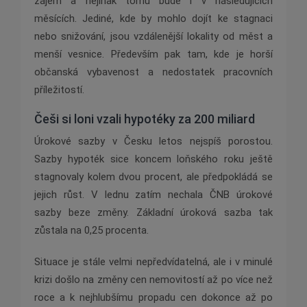
zájem a nejinak tomu bude i v následujících
měsících. Jediné, kde by mohlo dojít ke stagnaci
nebo snižování, jsou vzdálenější lokality od měst a
menší vesnice. Především pak tam, kde je horší
občanská vybavenost a nedostatek pracovních
příležitostí.
Češi si loni vzali hypotéky za 200 miliard
Úrokové sazby v Česku letos nejspíš porostou.
Sazby hypoték sice koncem loňského roku ještě
stagnovaly kolem dvou procent, ale předpokládá se
jejich růst. V lednu zatím nechala ČNB úrokové
sazby beze změny. Základní úroková sazba tak
zůstala na 0,25 procenta.
Situace je stále velmi nepředvídatelná, ale i v minulé
krizi došlo na změny cen nemovitostí až po více než
roce a k nejhlubšímu propadu cen dokonce až po