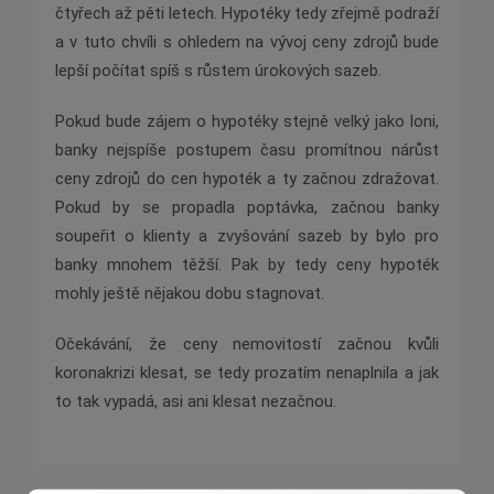
čtyřech až pěti letech. Hypotéky tedy zřejmě podraží
a v tuto chvíli s ohledem na vývoj ceny zdrojů bude
lepší počítat spíš s růstem úrokových sazeb.
Pokud bude zájem o hypotéky stejně velký jako loni,
banky nejspíše postupem času promítnou nárůst
ceny zdrojů do cen hypoték a ty začnou zdražovat.
Pokud by se propadla poptávka, začnou banky
soupeřit o klienty a zvyšování sazeb by bylo pro
banky mnohem těžší. Pak by tedy ceny hypoték
mohly ještě nějakou dobu stagnovat.
Očekávání, že ceny nemovitostí začnou kvůli
koronakrizi klesat, se tedy prozatím nenaplnila a jak
to tak vypadá, asi ani klesat nezačnou.