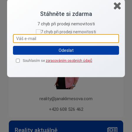
Stáhněte si zdarma
Jana Klimešová
7 chyb při prodeji nemovitosti
Jsem z Karlovarska, vyznám se tu !
Odeslat
Souhlasím se
zpracováním osobních údajů
reality@janaklimesova.com
+420 608 526 462
Reality aktuálně