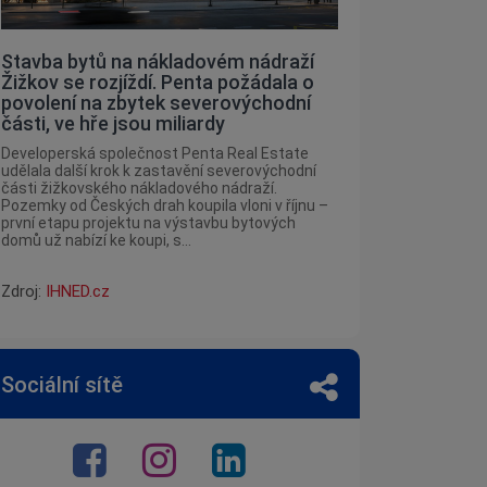
Stavba bytů na nákladovém nádraží
Žižkov se rozjíždí. Penta požádala o
povolení na zbytek severovýchodní
části, ve hře jsou miliardy
Developerská společnost Penta Real Estate
udělala další krok k zastavění severovýchodní
části žižkovského nákladového nádraží.
Pozemky od Českých drah koupila vloni v říjnu –
první etapu projektu na výstavbu bytových
domů už nabízí ke koupi, s...
Zdroj:
IHNED.cz
Sociální sítě