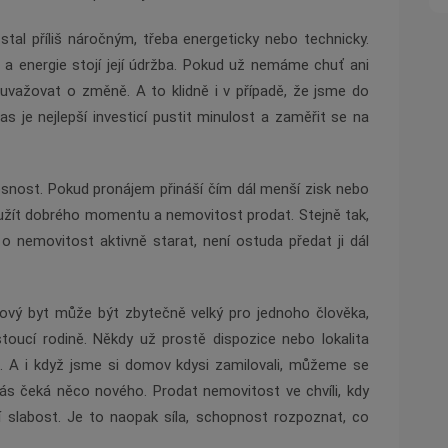
tal příliš náročným, třeba energeticky nebo technicky.
 a energie stojí její údržba. Pokud už nemáme chuť ani
 uvažovat o změně. A to klidně i v případě, že jsme do
s je nejlepší investicí pustit minulost a zaměřit se na
nosnost. Pokud pronájem přináší čím dál menší zisk nebo
užít dobrého momentu a nemovitost prodat. Stejně tak,
 nemovitost aktivně starat, není ostuda předat ji dál
jový byt může být zbytečně velký pro jednoho člověka,
toucí rodině. Někdy už prostě dispozice nebo lokalita
. A i když jsme si domov kdysi zamilovali, můžeme se
nás čeká něco nového. Prodat nemovitost ve chvíli, kdy
í slabost. Je to naopak síla, schopnost rozpoznat, co