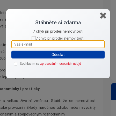
lastní nemovitost, se kterou třeba vůbec nepočítal. Pokud
na náklady, může být prodej tou nejsnazší cestou. Často
Stáhněte si zdarma
rávě proto je dobré mít po ruce někoho, kdo vás provede
7 chyb při prodeji nemovitosti
tnily se. Dům, který kdysi žil rodinným životem, může
čně velký. V tu chvíli je na místě uvažovat o prodeji
Odeslat
é bude lépe odpovídat našim aktuálním potřebám.
Souhlasím se
zpracováním osobních údajů
 prodat nemovitost by nikdy nemělo být vnímáno jako
lepší kapitoly.
onomicky i prakticky
ý s velkou životní změnou. Stačí, že se nemovitost
soké provozní náklady, náročnou údržbu nebo nevyužitý
acionálním a zodpovědným rozhodnutím.