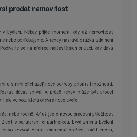
ysl prodat nemovitost
y v bydlení. Někdy přijde moment, kdy už nemovitost
me nebo potřebujeme. A tehdy nastává otázka, zda není
odívejte se na přehled nejčastějších situací, kdy dává
i a s nimi přicházejí nové potřeby, priority i možnosti.
řestat dávat smysl. A právě tehdy může být prodej
í, ale volbou, která otevírá nové dveře.
ráci nebo rodině. Ať už jde o novou pracovní příležitost
 život s partnerem či partnerkou, bývá změna bydlení
d nebo rozvod často znamenají potřebu začít znovu,