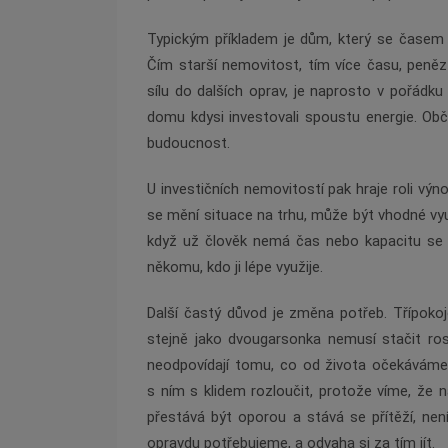
Typickým příkladem je dům, který se časem s
Čím starší nemovitost, tím více času, peněz
sílu do dalších oprav, je naprosto v pořádku
domu kdysi investovali spoustu energie. Obča
budoucnost.
U investičních nemovitostí pak hraje roli vý
se mění situace na trhu, může být vhodné vy
když už člověk nemá čas nebo kapacitu se o
někomu, kdo ji lépe využije.
Další častý důvod je změna potřeb. Třípoko
stejně jako dvougarsonka nemusí stačit ros
neodpovídají tomu, co od života očekáváme
s ním s klidem rozloučit, protože víme, že 
přestává být oporou a stává se přítěží, nen
opravdu potřebujeme, a odvaha si za tím jít.