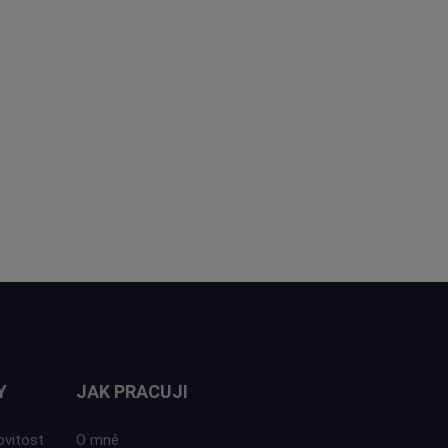
Y
JAK PRACUJI
ovitost
O mně