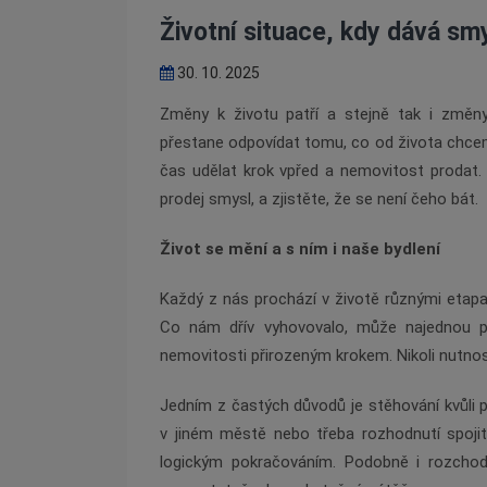
Životní situace, kdy dává sm
30. 10. 2025
Změny k životu patří a stejně tak i změn
přestane odpovídat tomu, co od života chce
čas udělat krok vpřed a nemovitost prodat. P
prodej smysl, a zjistěte, že se není čeho bát.
Život se mění a s ním i naše bydlení
Každý z nás prochází v životě různými etapam
Co nám dřív vyhovovalo, může najednou p
nemovitosti přirozeným krokem. Nikoli nutnost
Jedním z častých důvodů je stěhování kvůli p
v jiném městě nebo třeba rozhodnutí spojit
logickým pokračováním. Podobně i rozcho