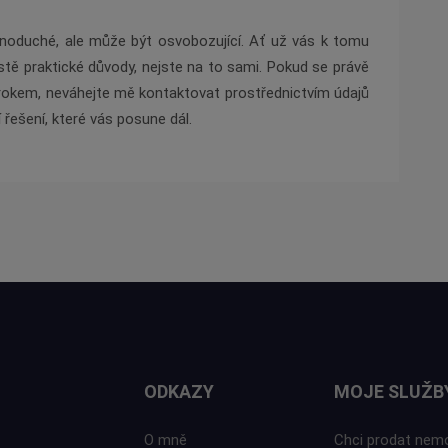
noduché, ale může být osvobozující. Ať už vás k tomu
tě praktické důvody, nejste na to sami. Pokud se právě
krokem, neváhejte mě kontaktovat prostřednictvím údajů
řešení, které vás posune dál.
ODKAZY
MOJE SLUŽB
O mně
Chci prodat nem