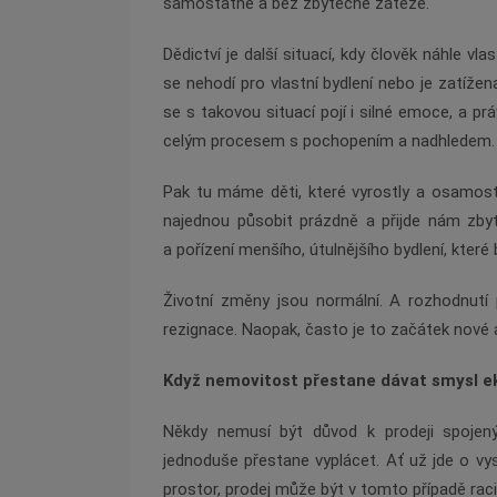
samostatně a bez zbytečné zátěže.
Dědictví je další situací, kdy člověk náhle v
se nehodí pro vlastní bydlení nebo je zatíže
se s takovou situací pojí i silné emoce, a p
celým procesem s pochopením a nadhledem.
Pak tu máme děti, které vyrostly a osamosta
najednou působit prázdně a přijde nám zbyte
a pořízení menšího, útulnějšího bydlení, kter
Životní změny jsou normální. A rozhodnutí
rezignace. Naopak, často je to začátek nové a 
Když nemovitost přestane dávat smysl ek
Někdy nemusí být důvod k prodeji spojen
jednoduše přestane vyplácet. Ať už jde o vy
prostor, prodej může být v tomto případě r